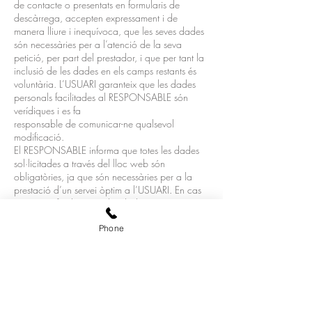
de contacte o presentats en formularis de
descàrrega, accepten expressament i de
manera lliure i inequívoca, que les seves dades
són necessàries per a l’atenció de la seva
petició, per part del prestador, i que per tant la
inclusió de les dades en els camps restants és
voluntària. L’USUARI garanteix que les dades
personals facilitades al RESPONSABLE són
verídiques i es fa
responsable de comunicar-ne qualsevol
modificació.
El RESPONSABLE informa que totes les dades
sol·licitades a través del lloc web són
obligatòries, ja que són necessàries per a la
prestació d’un servei òptim a l’USUARI. En cas
que no es facilitin totes les dades, no es
garanteix que la informació i serveis facilitats
Phone
s’ajustin completament a les seves necessitats.
3. MESURES DE SEGURETAT
Que, de conformitat amb el que estableixen les