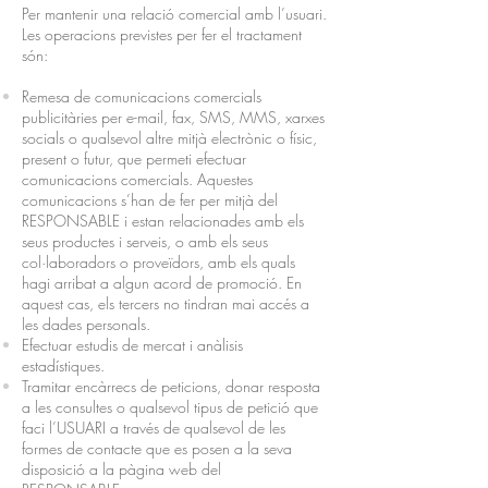
Per mantenir una relació comercial amb l’usuari.
Les operacions previstes per fer el tractament
són:
Remesa de comunicacions comercials
publicitàries per e-mail, fax, SMS, MMS, xarxes
socials o qualsevol altre mitjà electrònic o físic,
present o futur, que permeti efectuar
comunicacions comercials. Aquestes
comunicacions s’han de fer per mitjà del
RESPONSABLE i estan relacionades amb els
seus productes i serveis, o amb els seus
col·laboradors o proveïdors, amb els quals
hagi arribat a algun acord de promoció. En
aquest cas, els tercers no tindran mai accés a
les dades personals.
Efectuar estudis de mercat i anàlisis
estadístiques.
Tramitar encàrrecs de peticions, donar resposta
a les consultes o qualsevol tipus de petició que
faci l’USUARI a través de qualsevol de les
formes de contacte que es posen a la seva
disposició a la pàgina web del