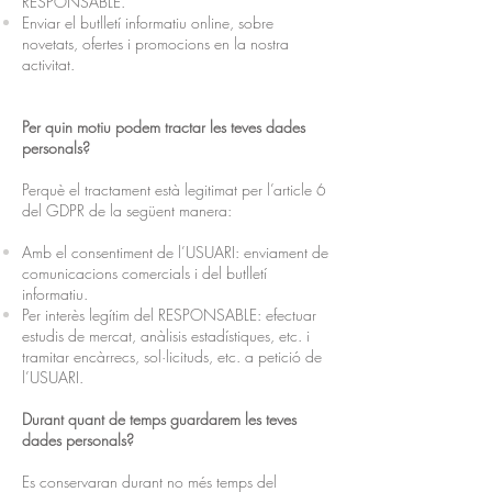
RESPONSABLE.
Enviar el butlletí informatiu online, sobre
novetats, ofertes i promocions en la nostra
activitat.
Per quin motiu podem tractar les teves dades
personals?
Perquè el tractament està legitimat per l’article 6
del GDPR de la següent manera:
Amb el consentiment de l’USUARI: enviament de
comunicacions comercials i del butlletí
informatiu.
Per interès legítim del RESPONSABLE: efectuar
estudis de mercat, anàlisis estadístiques, etc. i
tramitar encàrrecs, sol·licituds, etc. a petició de
l’USUARI.
Durant quant de temps guardarem les teves
dades personals?
Es conservaran durant no més temps del