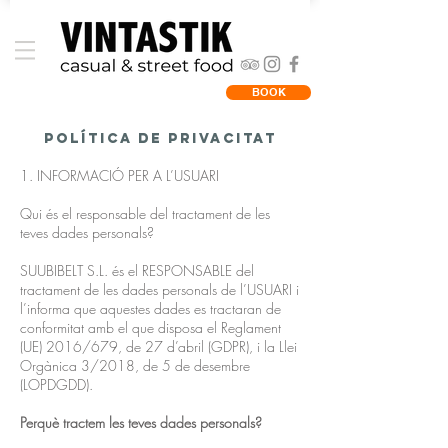
BOOK
Política de PRIVACITAT
1. INFORMACIÓ PER A L’USUARI
Qui és el responsable del tractament de les
teves dades personals?
SUUBIBELT S.L. és el RESPONSABLE del
tractament de les dades personals de l’USUARI i
l’informa que aquestes dades es tractaran de
conformitat amb el que disposa el Reglament
(UE) 2016/679, de 27 d’abril (GDPR), i la Llei
Orgànica 3/2018, de 5 de desembre
(LOPDGDD).
Perquè tractem les teves dades personals?