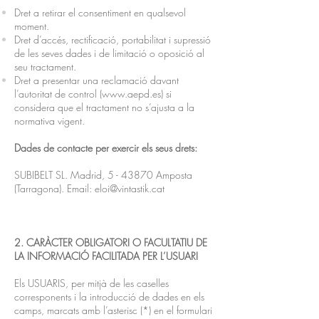
Dret a retirar el consentiment en qualsevol
moment.
Dret d’accés, rectificació, portabilitat i supressió
de les seves dades i de limitació o oposició al
seu tractament.
Dret a presentar una reclamació davant
l’autoritat de control (
www.aepd.es
) si
considera que el tractament no s’ajusta a la
normativa vigent.
Dades de contacte per exercir els seus drets:
SUBIBELT SL. Madrid, 5 - 43870 Amposta
(Tarragona). Email:
eloi@vintastik.cat
2. CARÀCTER OBLIGATORI O FACULTATIU DE
LA INFORMACIÓ FACILITADA PER L’USUARI
Els USUARIS, per mitjà de les caselles
corresponents i la introducció de dades en els
camps, marcats amb l’asterisc (*) en el formulari